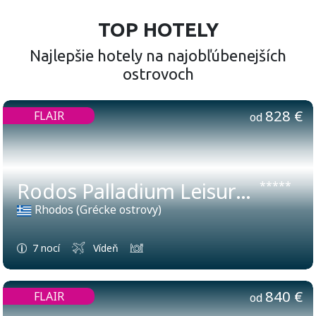
TOP HOTELY
Najlepšie hotely na najobľúbenejších
ostrovoch
828 €
FLAIR
od
Rodos Palladium Leisure & Wellness
*****
Rhodos (Grécke ostrovy)
7 nocí
Vídeň
840 €
FLAIR
od