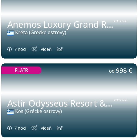
Anemos Luxury Grand Resort
*****
Kréta (Grécke ostrovy)
7 nocí
Vídeň
998 €
FLAIR
od
Astir Odysseus Resort & Spa
*****
Kos (Grécke ostrovy)
7 nocí
Vídeň