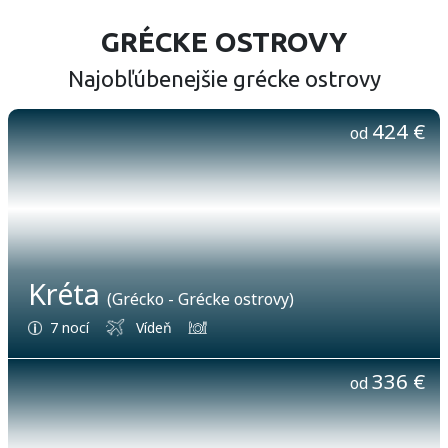
GRÉCKE OSTROVY
Najobľúbenejšie grécke ostrovy
424 €
od
Kréta
(Grécko - Grécke ostrovy)
7 nocí
Vídeň
336 €
od